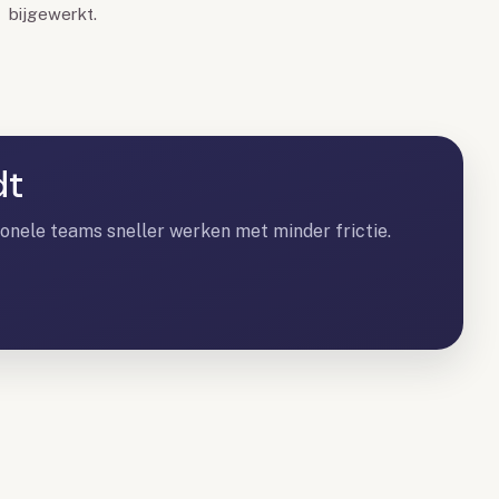
bijgewerkt.
dt
ionele teams sneller werken met minder frictie.