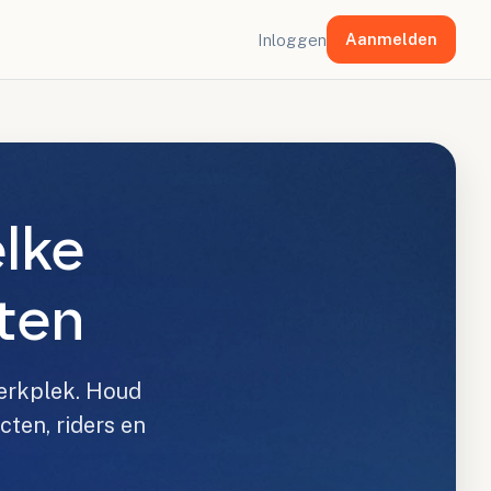
Aanmelden
Inloggen
lke
sten
werkplek. Houd
cten, riders en