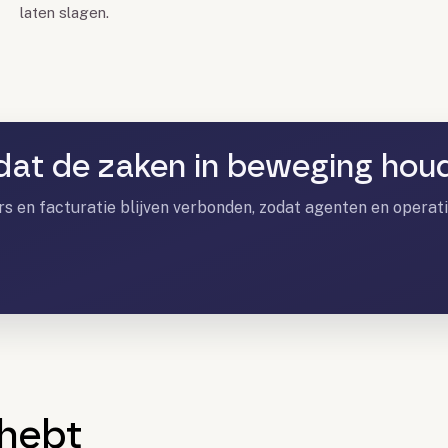
laten slagen.
dat de zaken in beweging hou
rs en facturatie blijven verbonden, zodat agenten en operat
 hebt