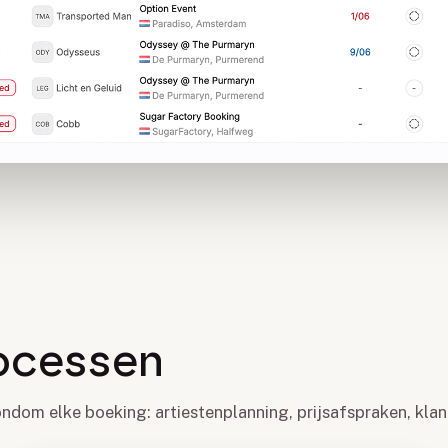
rocessen
rondom elke boeking: artiestenplanning, prijsafspraken, kl