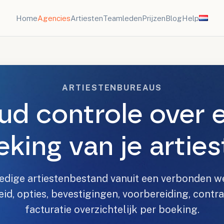
Home
Agencies
Artiesten
Teamleden
Prijzen
Blog
Help
ARTIESTENBUREAUS
ud controle over e
king van je artie
ledige artiestenbestand vanuit een verbonden 
d, opties, bevestigingen, voorbereiding, contra
facturatie overzichtelijk per boeking.