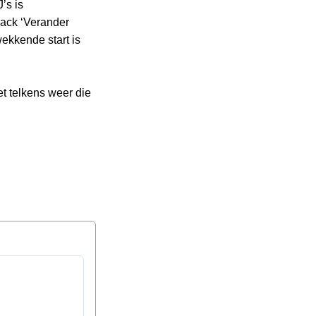
’s is
ack ‘Verander
ekkende start is
 telkens weer die