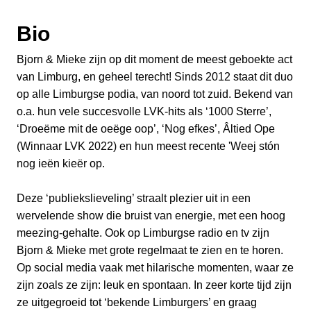
Bio
Bjorn & Mieke zijn op dit moment de meest geboekte act
van Limburg, en geheel terecht! Sinds 2012 staat dit duo
op alle Limburgse podia, van noord tot zuid. Bekend van
o.a. hun vele succesvolle LVK-hits als ‘1000 Sterre’,
‘Droeëme mit de oeëge oop’, ‘Nog efkes’, Âltied Ope
(Winnaar LVK 2022) en hun meest recente 'Weej stón
nog ieën kieër op.
Deze ‘publiekslieveling’ straalt plezier uit in een
wervelende show die bruist van energie, met een hoog
meezing-gehalte. Ook op Limburgse radio en tv zijn
Bjorn & Mieke met grote regelmaat te zien en te horen.
Op social media vaak met hilarische momenten, waar ze
zijn zoals ze zijn: leuk en spontaan. In zeer korte tijd zijn
ze uitgegroeid tot ‘bekende Limburgers’ en graag