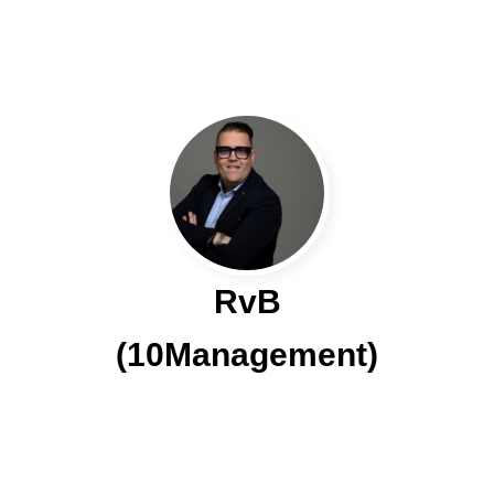
RvB
(10Management)