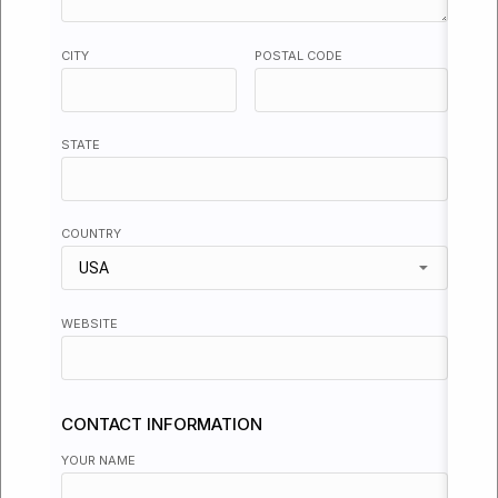
Kulunka Teatro
André & Dorine
Agenda
09 dec
Solitudes
Alphen aan den Rijn,
ZH, Nederland